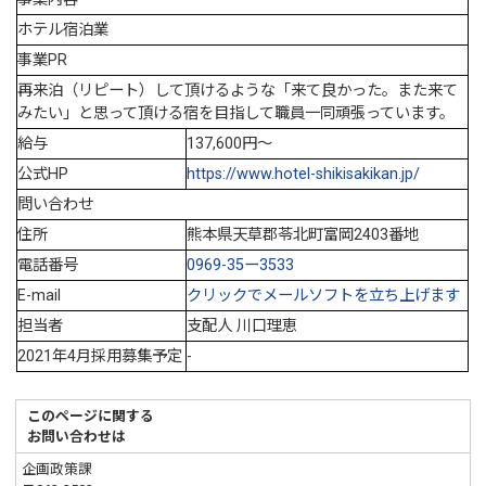
ホテル宿泊業
事業PR
再来泊（リピート）して頂けるような「来て良かった。また来て
みたい」と思って頂ける宿を目指して職員一同頑張っています。
給与
137,600円～
公式HP
https://www.hotel-shikisakikan.jp/
問い合わせ
住所
熊本県天草郡苓北町富岡2403番地
電話番号
0969-35ー3533
E-mail
クリックでメールソフトを立ち上げます
担当者
支配人 川口理恵
2021年4月採用募集予定
-
このページに関する
お問い合わせは
企画政策課