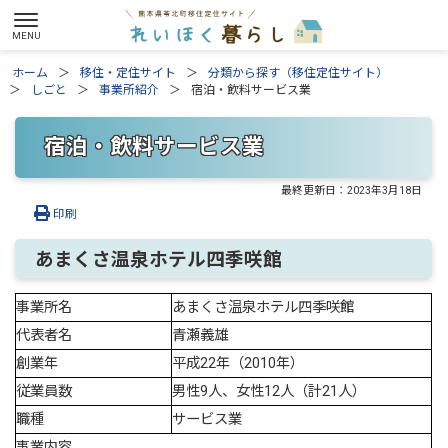
ホーム
移住・定住サイト
分類から探す（移住定住サイト）
しごと
事業所紹介
宿泊・飲料サービス業
宿泊・飲料サービス業
最終更新日：
2023年3月18日
印刷
あまくさ温泉ホテル四季咲館
事業所名
あまくさ温泉ホテル四季咲館
代表者名
青瀬義雄
創業年
平成22年（2010年）
従業員数
男性9人、女性12人（計21人）
職種
サービス業
事業内容