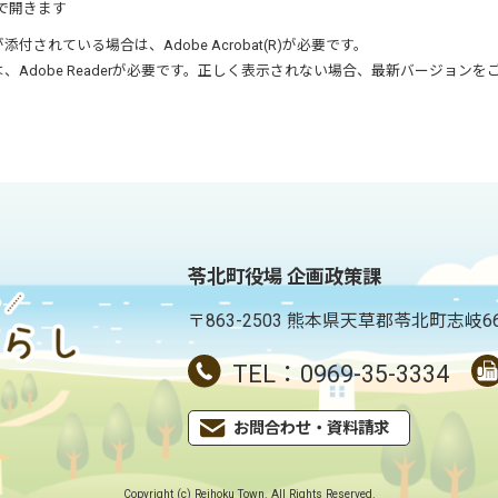
で開きます
が添付されている場合は、
Adobe Acrobat(R)
が必要です。
は、
Adobe Reader
が必要です。正しく表示されない場合、最新バージョンを
苓北町役場 企画政策課
〒863-2503 熊本県天草郡苓北町志岐6
TEL：
0969-35-3334
お問合わせ・資料請求
Copyright (c) Reihoku Town. All Rights Reserved.