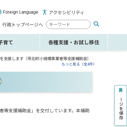
Foreign Language
アクセシビリティ
検
行政トップページへ
索
キ
ー
子育て
各種支援・お試し移住
ワ
ー
を支援します（苓北町小規模事業者等支援補助金）
ド
もっと見る（全4件）
）
ページを保存
者等支援補助金」を交付しています。本補助